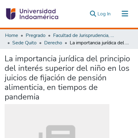
(current)
Log In
Communities & Collections
Home
Pregrado
Facultad de Jurisprudencia, Ciencias Políticas y Económicas
All of DSpace
Sede Quito
Derecho
La importancia jurídica del principio del interés superior del niño en los juicios de fijación de pensión alimenticia, en tiempos de pandemia
Statistics
La importancia jurídica del principio
Estadísticas Externas
del interés superior del niño en los
juicios de fijación de pensión
alimenticia, en tiempos de
pandemia