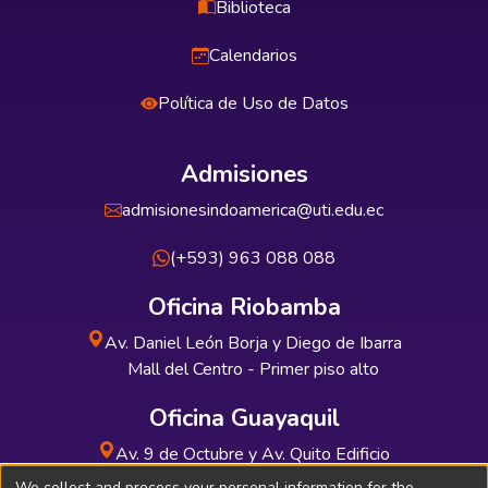
Biblioteca
Calendarios
Política de Uso de Datos
Admisiones
admisionesindoamerica@uti.edu.ec
(+593) 963 088 088
Oficina Riobamba
Av. Daniel León Borja y Diego de Ibarra
Mall del Centro - Primer piso alto
Oficina Guayaquil
Av. 9 de Octubre y Av. Quito Edificio
INDUAUTO - Planta baja
We collect and process your personal information for the