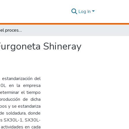
Log In
Estandarización del proceso de soldadura para la Furgoneta Shineray x30l de la Empresa Ciauto del año 2019”
Furgoneta Shineray
 estandarización del
X30L en la empresa
eterminar el tiempo
producción de dicha
mpos y se estandariza
 de soldadura, donde
das SX30L-1, SX30L-
actividades en cada