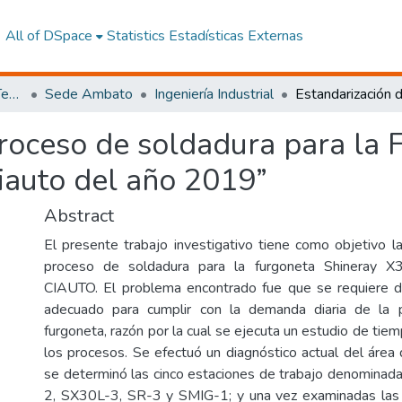
All of DSpace
Statistics
Estadísticas Externas
Facultad de Ingeniería y Tecnologías de la Información y la Comunicación
Sede Ambato
Ingeniería Industrial
proceso de soldadura para la 
iauto del año 2019”
Abstract
El presente trabajo investigativo tiene como objetivo la
proceso de soldadura para la furgoneta Shineray 
CIAUTO. El problema encontrado fue que se requiere d
adecuado para cumplir con la demanda diaria de la 
furgoneta, razón por la cual se ejecuta un estudio de tie
los procesos. Se efectuó un diagnóstico actual del área
se determinó las cinco estaciones de trabajo denomina
2, SX30L-3, SR-3 y SMIG-1; y una vez examinadas las 