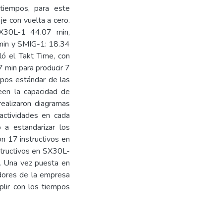
tiempos, para este
je con vuelta a cero.
SX30L-1 44.07 min,
min y SMIG-1: 18.34
ló el Takt Time, con
7 min para producir 7
mpos estándar de las
een la capacidad de
ealizaron diagramas
actividades en cada
 a estandarizar los
on 17 instructivos en
structivos en SX30L-
1. Una vez puesta en
adores de la empresa
lir con los tiempos