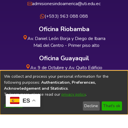
admisionesindoamerica@uti.edu.ec
(+593) 963 088 088
Oficina Riobamba
Av. Daniel León Borja y Diego de Ibarra
Mall del Centro - Primer piso alto
Oficina Guayaquil
Av. 9 de Octubre y Av. Quito Edificio
INDUAUTO - Planta baja
We collect and process your personal information for the
following purposes:
Authentication, Preferences,
Acknowledgement and Statistics
.
To learn more, please read our
privacy policy
.
ES
Soporte Técnico
Bibliolatino.com
Customize
Decline
That's ok