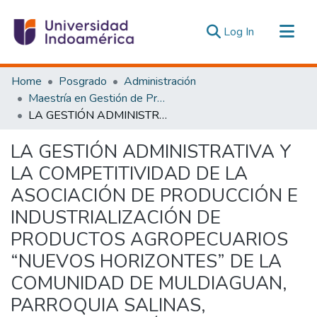
(current)
Log In
Communities & Collections
Home
Posgrado
Administración
All of DSpace
Maestría en Gestión de Proyectos Socioproductivos
LA GESTIÓN ADMINISTRATIVA Y LA COMPETITIVIDAD DE LA ASOCIACIÓN DE PRODUCCIÓN E INDUSTRIALIZACIÓN DE PRODUCTOS AGROPECUARIOS “NUEVOS HORIZONTES” DE LA COMUNIDAD DE MULDIAGUAN, PARROQUIA SALINAS, PROVINCIA BOLÍVAR.
Statistics
Estadísticas Externas
LA GESTIÓN ADMINISTRATIVA Y
LA COMPETITIVIDAD DE LA
ASOCIACIÓN DE PRODUCCIÓN E
INDUSTRIALIZACIÓN DE
PRODUCTOS AGROPECUARIOS
“NUEVOS HORIZONTES” DE LA
COMUNIDAD DE MULDIAGUAN,
PARROQUIA SALINAS,