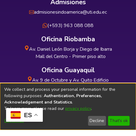
Admisiones
admisionesindoamerica@uti.edu.ec
(+593) 963 088 088
Oficina Riobamba
Av. Daniel León Borja y Diego de Ibarra
Mall del Centro - Primer piso alto
Oficina Guayaquil
Av. 9 de Octubre y Av. Quito Edificio
INDUAUTO - Planta baja
We collect and process your personal information for the
following purposes:
Authentication, Preferences,
Acknowledgement and Statistics
.
To learn more, please read our
privacy policy
.
ES
Soporte Técnico
Bibliolatino.com
Customize
Decline
That's ok