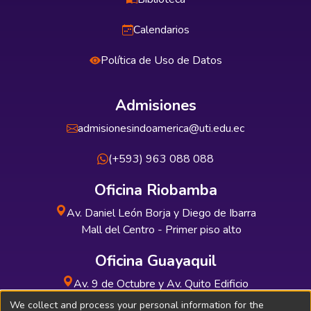
Calendarios
Política de Uso de Datos
Admisiones
admisionesindoamerica@uti.edu.ec
(+593) 963 088 088
Oficina Riobamba
Av. Daniel León Borja y Diego de Ibarra
Mall del Centro - Primer piso alto
Oficina Guayaquil
Av. 9 de Octubre y Av. Quito Edificio
INDUAUTO - Planta baja
We collect and process your personal information for the