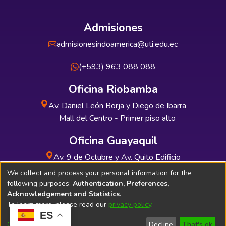
Admisiones
admisionesindoamerica@uti.edu.ec
(+593) 963 088 088
Oficina Riobamba
Av. Daniel León Borja y Diego de Ibarra
Mall del Centro - Primer piso alto
Oficina Guayaquil
Av. 9 de Octubre y Av. Quito Edificio
INDUAUTO - Planta baja
We collect and process your personal information for the
following purposes:
Authentication, Preferences,
Acknowledgement and Statistics
.
To learn more, please read our
privacy policy
.
ES
Soporte Técnico
Bibliolatino.com
Customize
Decline
That's ok