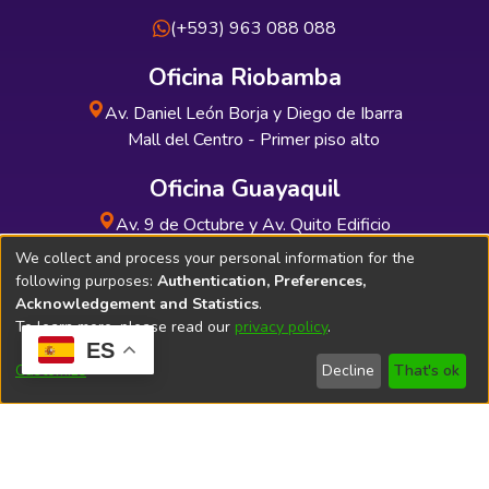
(+593) 963 088 088
Oficina Riobamba
Av. Daniel León Borja y Diego de Ibarra
Mall del Centro - Primer piso alto
Oficina Guayaquil
Av. 9 de Octubre y Av. Quito Edificio
INDUAUTO - Planta baja
We collect and process your personal information for the
following purposes:
Authentication, Preferences,
Acknowledgement and Statistics
.
To learn more, please read our
privacy policy
.
ES
Soporte Técnico
Bibliolatino.com
Customize
Decline
That's ok