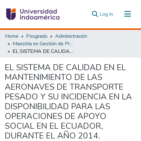
(current)
Log In
Communities & Collections
Home
Posgrado
Administración
All of DSpace
Maestría en Gestión de Proyectos Socioproductivos
EL SISTEMA DE CALIDAD EN EL MANTENIMIENTO DE LAS AERONAVES DE TRANSPORTE PESADO Y SU INCIDENCIA EN LA DISPONIBILIDAD PARA LAS OPERACIONES DE APOYO SOCIAL EN EL ECUADOR, DURANTE EL AÑO 2014.
Statistics
Estadísticas Externas
EL SISTEMA DE CALIDAD EN EL
MANTENIMIENTO DE LAS
AERONAVES DE TRANSPORTE
PESADO Y SU INCIDENCIA EN LA
DISPONIBILIDAD PARA LAS
OPERACIONES DE APOYO
SOCIAL EN EL ECUADOR,
DURANTE EL AÑO 2014.