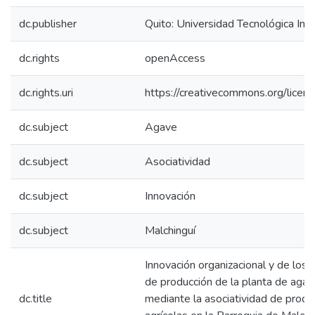
dc.publisher
Quito: Universidad Tecnológica In
dc.rights
openAccess
dc.rights.uri
https://creativecommons.org/licens
dc.subject
Agave
dc.subject
Asociatividad
dc.subject
Innovación
dc.subject
Malchinguí
Innovación organizacional y de los
de producción de la planta de agav
dc.title
mediante la asociatividad de produ