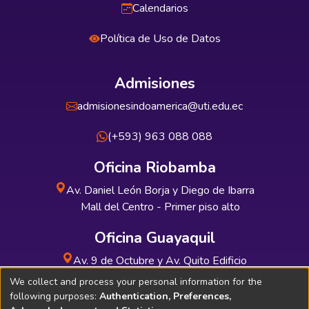
Calendarios
Política de Uso de Datos
Admisiones
admisionesindoamerica@uti.edu.ec
(+593) 963 088 088
Oficina Riobamba
Av. Daniel León Borja y Diego de Ibarra
Mall del Centro - Primer piso alto
Oficina Guayaquil
Av. 9 de Octubre y Av. Quito Edificio
INDUAUTO - Planta baja
We collect and process your personal information for the
following purposes:
Authentication, Preferences,