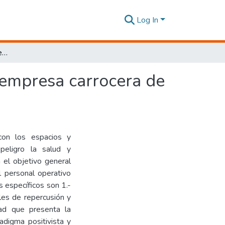
Log In
Riesgos laborales en el personal operativo de una empresa carrocera de la ciudad de Riobamba
 empresa carrocera de
 con los espacios y
peligro la salud y
 el objetivo general
l personal operativo
s específicos son 1.-
eles de repercusión y
dad que presenta la
adigma positivista y