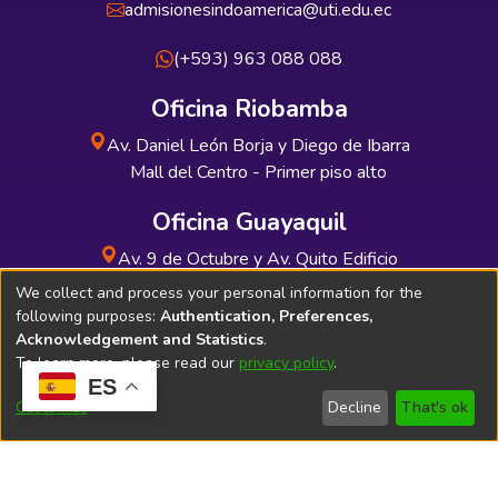
admisionesindoamerica@uti.edu.ec
(+593) 963 088 088
Oficina Riobamba
Av. Daniel León Borja y Diego de Ibarra
Mall del Centro - Primer piso alto
Oficina Guayaquil
Av. 9 de Octubre y Av. Quito Edificio
INDUAUTO - Planta baja
We collect and process your personal information for the
following purposes:
Authentication, Preferences,
Acknowledgement and Statistics
.
To learn more, please read our
privacy policy
.
ES
Soporte Técnico
Bibliolatino.com
Customize
Decline
That's ok