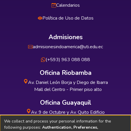
Calendarios
Política de Uso de Datos
Admisiones
admisionesindoamerica@uti.edu.ec
(+593) 963 088 088
Oficina Riobamba
Av. Daniel León Borja y Diego de Ibarra
Mall del Centro - Primer piso alto
Oficina Guayaquil
Av. 9 de Octubre y Av. Quito Edificio
INDUAUTO - Planta baja
We collect and process your personal information for the
following purposes:
Authentication, Preferences,