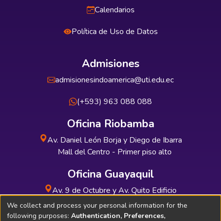
Calendarios
Política de Uso de Datos
Admisiones
admisionesindoamerica@uti.edu.ec
(+593) 963 088 088
Oficina Riobamba
Av. Daniel León Borja y Diego de Ibarra
Mall del Centro - Primer piso alto
Oficina Guayaquil
Av. 9 de Octubre y Av. Quito Edificio
INDUAUTO - Planta baja
We collect and process your personal information for the
following purposes:
Authentication, Preferences,