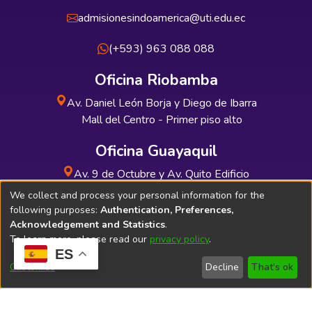
admisionesindoamerica@uti.edu.ec
(+593) 963 088 088
Oficina Riobamba
Av. Daniel León Borja y Diego de Ibarra
Mall del Centro - Primer piso alto
Oficina Guayaquil
Av. 9 de Octubre y Av. Quito Edificio
INDUAUTO - Planta baja
We collect and process your personal information for the
following purposes:
Authentication, Preferences,
Acknowledgement and Statistics
.
To learn more, please read our
privacy policy
.
ES
Soporte Técnico
Bibliolatino.com
Customize
Decline
That's ok