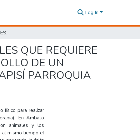
Log In
ESTUDIO DE LAS NECESIDADES FÍSICO ESPACIALES QUE REQUIERE LA ZOOTERAPIA MÁS COMÚN PARA EL DESARROLLO DE UN ELEMENTO ARQUITECTÓNICO EN EL SECTOR INAPISÍ PARROQUIA CONSTANTINO FERNÁNDEZ
ALES QUE REQUIERE
OLLO DE UN
APISÍ PARROQUIA
 físico para realizar
oterapia). En Ambato
con animales y los
, al mismo tiempo el