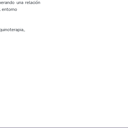
enerando una relación
l entorno
quinoterapia,
,