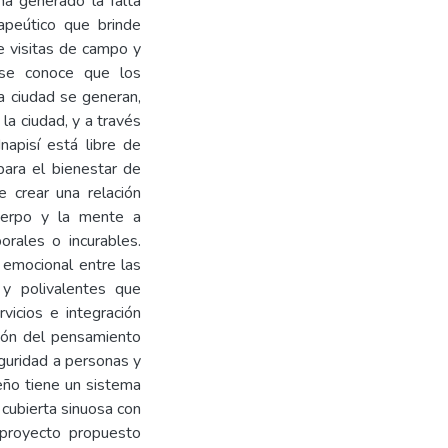
ha generado la falta
apeútico que brinde
e visitas de campo y
 se conoce que los
a ciudad se generan,
la ciudad, y a través
apisí está libre de
 para el bienestar de
e crear una relación
cuerpo y la mente a
rales o incurables.
o emocional entre las
 y polivalentes que
rvicios e integración
ción del pensamiento
eguridad a personas y
seño tiene un sistema
 cubierta sinuosa con
l proyecto propuesto