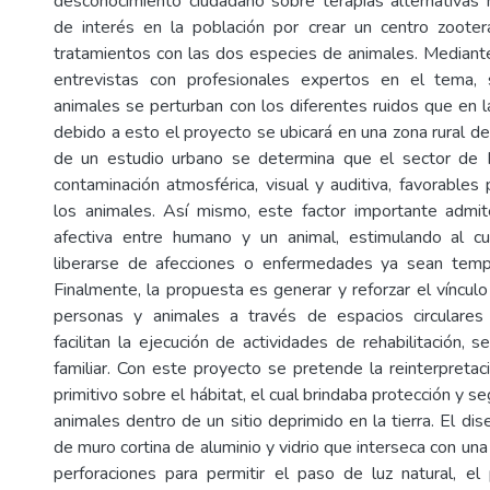
desconocimiento ciudadano sobre terapias alternativas 
de interés en la población por crear un centro zooter
tratamientos con las dos especies de animales. Mediant
entrevistas con profesionales expertos en el tema,
animales se perturban con los diferentes ruidos que en l
debido a esto el proyecto se ubicará en una zona rural de 
de un estudio urbano se determina que el sector de In
contaminación atmosférica, visual y auditiva, favorables
los animales. Así mismo, este factor importante admit
afectiva entre humano y un animal, estimulando al 
liberarse de afecciones o enfermedades ya sean tempo
Finalmente, la propuesta es generar y reforzar el víncul
personas y animales a través de espacios circulares
facilitan la ejecución de actividades de rehabilitación, se
familiar. Con este proyecto se pretende la reinterpreta
primitivo sobre el hábitat, el cual brindaba protección y s
animales dentro de un sitio deprimido en la tierra. El di
de muro cortina de aluminio y vidrio que interseca con una
perforaciones para permitir el paso de luz natural, e