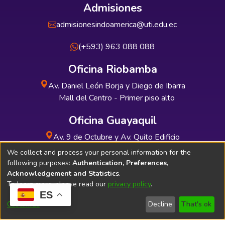
Admisiones
admisionesindoamerica@uti.edu.ec
(+593) 963 088 088
Oficina Riobamba
Av. Daniel León Borja y Diego de Ibarra
Mall del Centro - Primer piso alto
Oficina Guayaquil
Av. 9 de Octubre y Av. Quito Edificio
INDUAUTO - Planta baja
We collect and process your personal information for the
following purposes:
Authentication, Preferences,
Acknowledgement and Statistics
.
To learn more, please read our
privacy policy
.
ES
Soporte Técnico
Bibliolatino.com
Customize
Decline
That's ok