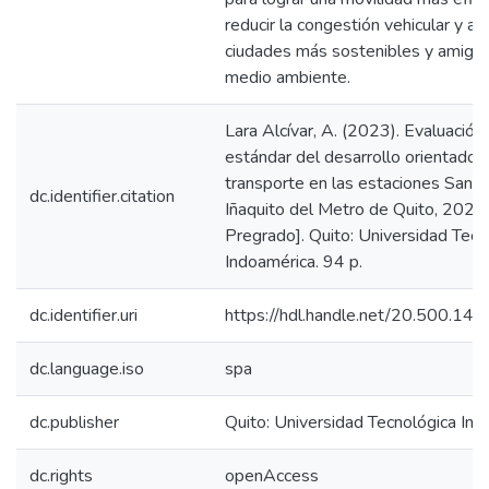
reducir la congestión vehicular y av
ciudades más sostenibles y amigab
medio ambiente.
Lara Alcívar, A. (2023). Evaluación
estándar del desarrollo orientado a
transporte en las estaciones San F
dc.identifier.citation
Iñaquito del Metro de Quito, 2023.
Pregrado]. Quito: Universidad Tecn
Indoamérica. 94 p.
dc.identifier.uri
https://hdl.handle.net/20.500.1
dc.language.iso
spa
dc.publisher
Quito: Universidad Tecnológica In
dc.rights
openAccess