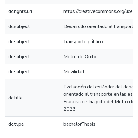
dc.rights.uri
https://creativecommons.org/licens
dc.subject
Desarrollo orientado al transporte
dc.subject
Transporte público
dc.subject
Metro de Quito
dc.subject
Movilidad
Evaluación del estándar del desarr
orientado al transporte en las est
dc.title
Francisco e Iñaquito del Metro de Q
2023
dc.type
bachelorThesis