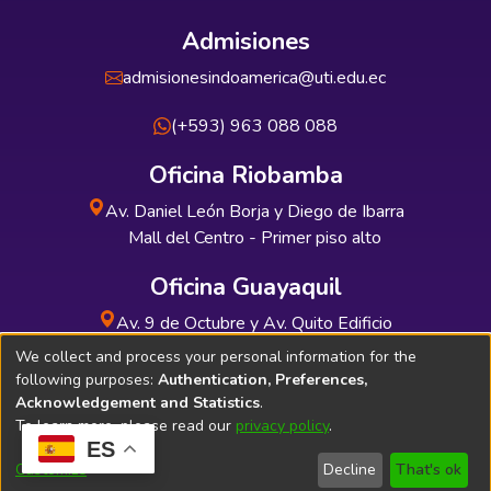
Admisiones
admisionesindoamerica@uti.edu.ec
(+593) 963 088 088
Oficina Riobamba
Av. Daniel León Borja y Diego de Ibarra
Mall del Centro - Primer piso alto
Oficina Guayaquil
Av. 9 de Octubre y Av. Quito Edificio
INDUAUTO - Planta baja
We collect and process your personal information for the
following purposes:
Authentication, Preferences,
Acknowledgement and Statistics
.
To learn more, please read our
privacy policy
.
ES
Soporte Técnico
Bibliolatino.com
Customize
Decline
That's ok