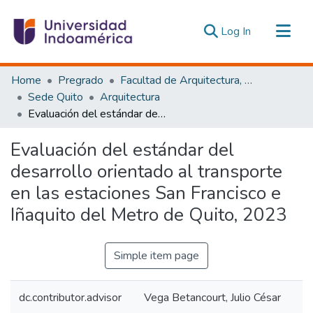
(current)
Log In
Communities & Collections
Home
Pregrado
Facultad de Arquitectura, Artes y Diseño
All of DSpace
Sede Quito
Arquitectura
Evaluación del estándar del desarrollo orientado al transporte en las estaciones San Francisco e Iñaquito del Metro de Quito, 2023
Statistics
Estadísticas Externas
Evaluación del estándar del
desarrollo orientado al transporte
en las estaciones San Francisco e
Iñaquito del Metro de Quito, 2023
Simple item page
dc.contributor.advisor
Vega Betancourt, Julio César