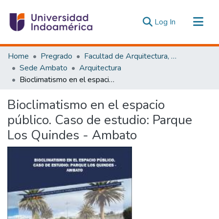
(current)
Log In
Communities & Collections
Home
Pregrado
Facultad de Arquitectura, Artes y Diseño
All of DSpace
Sede Ambato
Arquitectura
Bioclimatismo en el espacio público. Caso de estudio: Parque Los Quindes - Ambato
Statistics
Estadísticas Externas
Bioclimatismo en el espacio
público. Caso de estudio: Parque
Los Quindes - Ambato