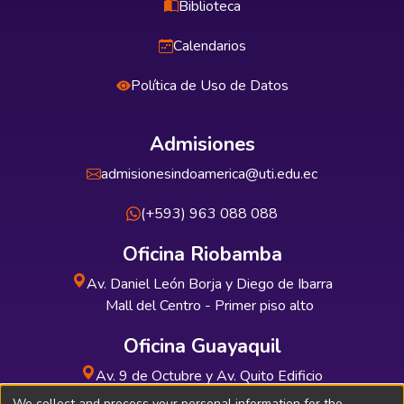
Biblioteca
Calendarios
Política de Uso de Datos
Admisiones
admisionesindoamerica@uti.edu.ec
(+593) 963 088 088
Oficina Riobamba
Av. Daniel León Borja y Diego de Ibarra
Mall del Centro - Primer piso alto
Oficina Guayaquil
Av. 9 de Octubre y Av. Quito Edificio
INDUAUTO - Planta baja
We collect and process your personal information for the