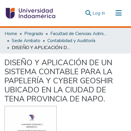
(current)
Log In
Communities & Collections
Home
Pregrado
Facultad de Ciencias Administrativas y Económicas
All of DSpace
Sede Ambato
Contabilidad y Auditoría
DISEÑO Y APLICACIÓN DE UN SISTEMA CONTABLE PARA LA PAPELERÍA Y CYBER GEOSHIR UBICADO EN LA CIUDAD DE TENA PROVINCIA DE NAPO.
Statistics
Estadísticas Externas
DISEÑO Y APLICACIÓN DE UN
SISTEMA CONTABLE PARA LA
PAPELERÍA Y CYBER GEOSHIR
UBICADO EN LA CIUDAD DE
TENA PROVINCIA DE NAPO.