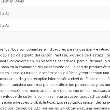
Cristian David
3:20Z
3:20Z
re los “Los componentes e indicadores para la gestión y evaluaci
oquia 10 de agosto del cantón Pastaza, provincia de Pastaza”, ti
ante indicadores en los sistemas ganaderos, para el desarrollo d
basa en la evaluación del desempeño del unidad de producción a
les, socio-culturales, económicos y políticos y representan una 
accionar se dirigió a recopilar información a nivel de fincas de las
sis estadístico que sirva para identificar los potenciales y los pun
y conservación del medio ambiente y del manejo de los recursos, 
n enfoque de sistema con miras hacia la sustentabilidad. La pobla
según muestreo probabilísticos. Los resultados indican del núme
idad por (debajo de 5,5), así mismo 24 obtuvieron, una mediana s