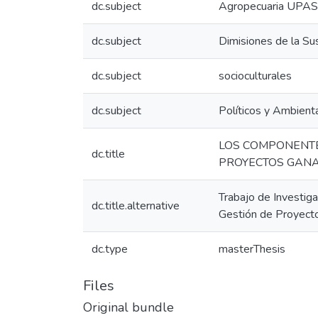
dc.subject
Agropecuaria UPAS
dc.subject
Dimisiones de la Su
dc.subject
socioculturales
dc.subject
Políticos y Ambient
LOS COMPONENTE
dc.title
PROYECTOS GANA
Trabajo de Investig
dc.title.alternative
Gestión de Proyect
dc.type
masterThesis
Files
Original bundle