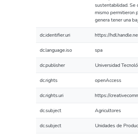
sustentabilidad. Se 
mismo permitieron p
genera tener una baj
dc.identifier.uri
https://hdl.handle
dc.language.iso
spa
dc.publisher
Universidad Tecnoló
dc.rights
openAccess
dc.rights.uri
https://creativecom
dc.subject
Agricultores
dc.subject
Unidades de Produc