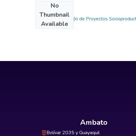
No
Collections
Thumbnail
Maestría en Gestión de Proyectos Socioproduc
Available
Ambato
Bolívar 2035 y Guayaquil