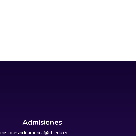
Admisiones
misionesindoamerica@uti.edu.ec