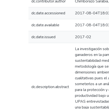
dc.contributor.author
Chimborazo Sarabia, 
dc.date.accessioned
2017-08-04T18:0
dc.date.available
2017-08-04T18:0
dc.date.issued
2017-02
La investigación sob
ganaderos en la parr
sustentabilidad medi
metodología que se 
dimensiones ambienta
cualitativas pues el 
someterlos a un análi
dc.description.abstract
para la protección 
productividad bajo u
UPAS entrevistadas 
una baja sustentabil