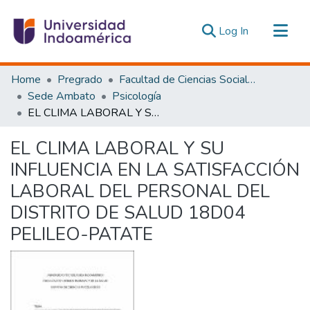
(current)
Log In
Communities & Collections
Home
Pregrado
Facultad de Ciencias Sociales y Humanas
All of DSpace
Sede Ambato
Psicología
EL CLIMA LABORAL Y SU INFLUENCIA EN LA SATISFACCIÓN LABORAL DEL PERSONAL DEL DISTRITO DE SALUD 18D04 PELILEO-PATATE
Statistics
Estadísticas Externas
EL CLIMA LABORAL Y SU
INFLUENCIA EN LA SATISFACCIÓN
LABORAL DEL PERSONAL DEL
DISTRITO DE SALUD 18D04
PELILEO-PATATE