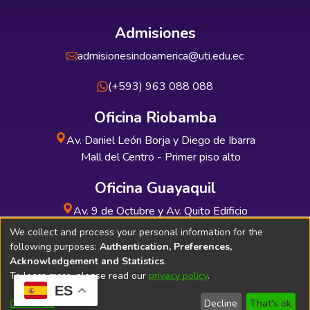
Admisiones
admisionesindoamerica@uti.edu.ec
(+593) 963 088 088
Oficina Riobamba
Av. Daniel León Borja y Diego de Ibarra
Mall del Centro - Primer piso alto
Oficina Guayaquil
Av. 9 de Octubre y Av. Quito Edificio
INDUAUTO - Planta baja
We collect and process your personal information for the
following purposes:
Authentication, Preferences,
Acknowledgement and Statistics
.
To learn more, please read our
privacy policy
.
ES
Soporte Técnico
Bibliolatino.com
Customize
Decline
That's ok