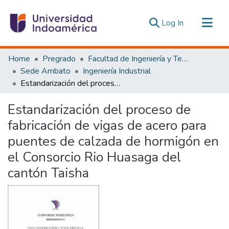
(current)
Log In
Communities & Collections
Home
Pregrado
Facultad de Ingeniería y Tecnologías de la Información y la Comunicación
All of DSpace
Sede Ambato
Ingeniería Industrial
Estandarización del proceso de fabricación de vigas de acero para puentes de calzada de hormigón en el Consorcio Rio Huasaga del cantón Taisha
Statistics
Estadísticas Externas
Estandarización del proceso de
fabricación de vigas de acero para
puentes de calzada de hormigón en
el Consorcio Rio Huasaga del
cantón Taisha