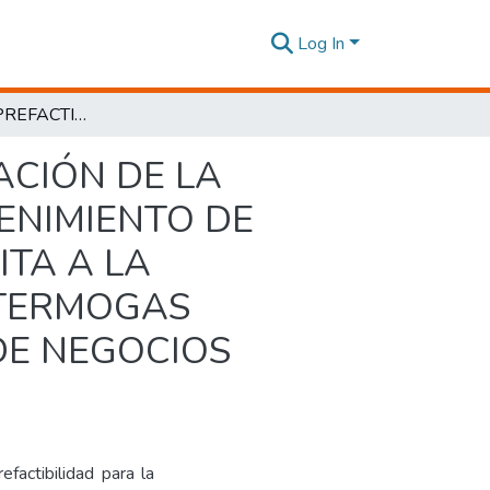
Log In
PROYECTO DE PREFACTIBILIDAD PARA LA CREACIÓN DE LA EMPRESA PÚBLICA DE INVESTIGACIÓN Y MANTENIMIENTO DE TURBINAS TÉRMICAS MS6001 Y LM2500 ADSCRITA A LA CORPORACIÓN ELÉCTRICA DEL ECUADOR E.P. TERMOGAS MACHALA EN LA EMPRESA CELEC EP UNIDAD DE NEGOCIOS TERMOGAS MACHALA
ACIÓN DE LA
ENIMIENTO DE
ITA A LA
 TERMOGAS
DE NEGOCIOS
factibilidad para la