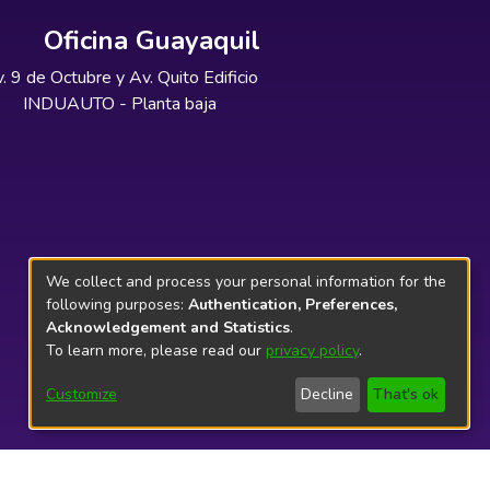
Oficina Guayaquil
. 9 de Octubre y Av. Quito Edificio
INDUAUTO - Planta baja
We collect and process your personal information for the
following purposes:
Authentication, Preferences,
Acknowledgement and Statistics
.
To learn more, please read our
privacy policy
.
Customize
Decline
That's ok