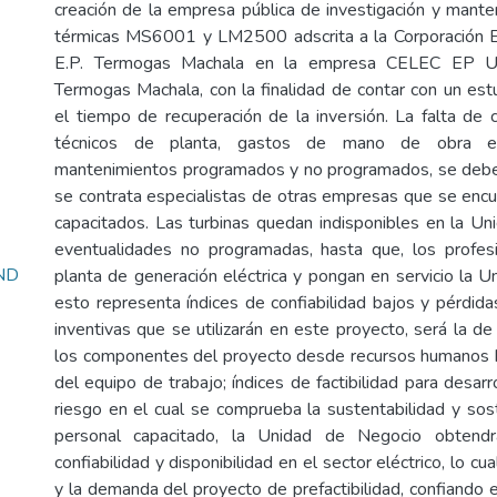
creación de la empresa pública de investigación y mante
térmicas MS6001 y LM2500 adscrita a la Corporación El
E.P. Termogas Machala en la empresa CELEC EP U
Termogas Machala, con la finalidad de contar con un estu
el tiempo de recuperación de la inversión. La falta de c
técnicos de planta, gastos de mano de obra ex
mantenimientos programados y no programados, se debe
se contrata especialistas de otras empresas que se en
capacitados. Las turbinas quedan indisponibles en la U
eventualidades no programadas, hasta que, los profesi
ND
planta de generación eléctrica y pongan en servicio la U
esto representa índices de confiabilidad bajos y pérdida
inventivas que se utilizarán en este proyecto, será la d
los componentes del proyecto desde recursos humanos h
del equipo de trabajo; índices de factibilidad para desarr
riesgo en el cual se comprueba la sustentabilidad y sost
personal capacitado, la Unidad de Negocio obtendr
confiabilidad y disponibilidad en el sector eléctrico, lo cu
y la demanda del proyecto de prefactibilidad, confiando 