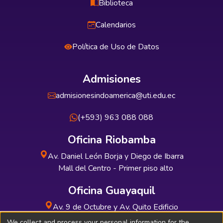
Biblioteca
Calendarios
Política de Uso de Datos
Admisiones
admisionesindoamerica@uti.edu.ec
(+593) 963 088 088
Oficina Riobamba
Av. Daniel León Borja y Diego de Ibarra
Mall del Centro - Primer piso alto
Oficina Guayaquil
Av. 9 de Octubre y Av. Quito Edificio
INDUAUTO - Planta baja
We collect and process your personal information for the