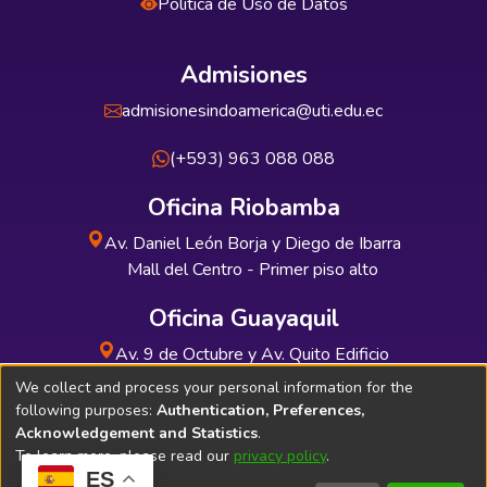
Política de Uso de Datos
Admisiones
admisionesindoamerica@uti.edu.ec
(+593) 963 088 088
Oficina Riobamba
Av. Daniel León Borja y Diego de Ibarra
Mall del Centro - Primer piso alto
Oficina Guayaquil
Av. 9 de Octubre y Av. Quito Edificio
INDUAUTO - Planta baja
We collect and process your personal information for the
following purposes:
Authentication, Preferences,
Acknowledgement and Statistics
.
To learn more, please read our
privacy policy
.
ES
Soporte Técnico
Bibliolatino.com