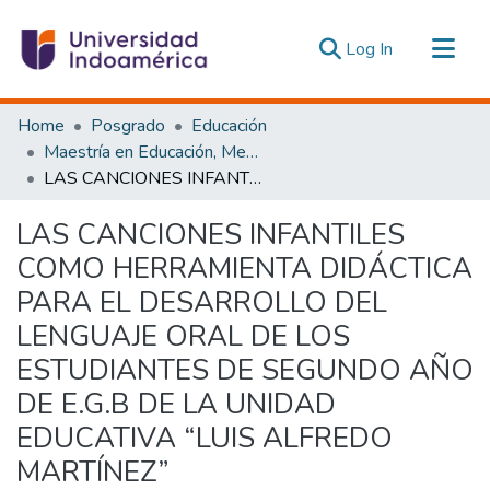
(current)
Log In
Communities & Collections
Home
Posgrado
Educación
All of DSpace
Maestría en Educación, Mención Innovación y Liderazgo Educativo
LAS CANCIONES INFANTILES COMO HERRAMIENTA DIDÁCTICA PARA EL DESARROLLO DEL LENGUAJE ORAL DE LOS ESTUDIANTES DE SEGUNDO AÑO DE E.G.B DE LA UNIDAD EDUCATIVA “LUIS ALFREDO MARTÍNEZ”
Statistics
Estadísticas Externas
LAS CANCIONES INFANTILES
COMO HERRAMIENTA DIDÁCTICA
PARA EL DESARROLLO DEL
LENGUAJE ORAL DE LOS
ESTUDIANTES DE SEGUNDO AÑO
DE E.G.B DE LA UNIDAD
EDUCATIVA “LUIS ALFREDO
MARTÍNEZ”