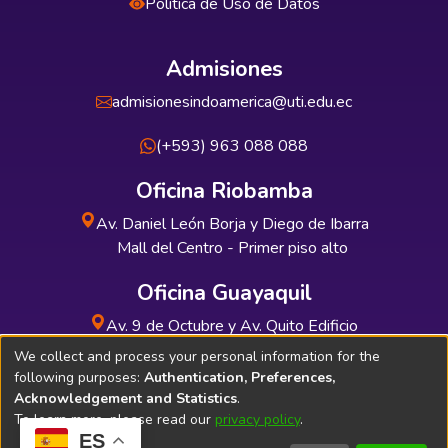
Política de Uso de Datos
Admisiones
admisionesindoamerica@uti.edu.ec
(+593) 963 088 088
Oficina Riobamba
Av. Daniel León Borja y Diego de Ibarra
Mall del Centro - Primer piso alto
Oficina Guayaquil
Av. 9 de Octubre y Av. Quito Edificio
INDUAUTO - Planta baja
We collect and process your personal information for the
following purposes:
Authentication, Preferences,
Acknowledgement and Statistics
.
To learn more, please read our
privacy policy
.
ES
Soporte Técnico
Bibliolatino.com