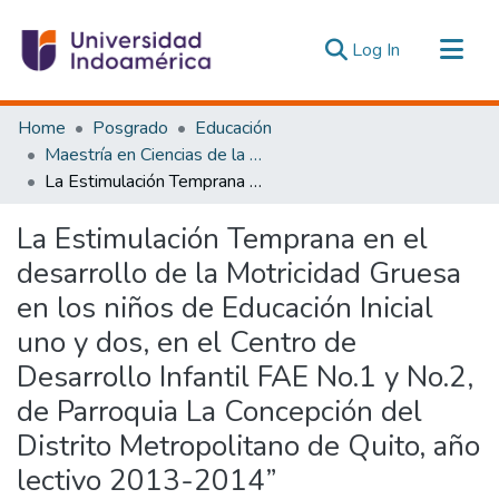
(current)
Log In
Communities & Collections
Home
Posgrado
Educación
All of DSpace
Maestría en Ciencias de la Educación, Mención Educación Parvularia
La Estimulación Temprana en el desarrollo de la Motricidad Gruesa en los niños de Educación Inicial uno y dos, en el Centro de Desarrollo Infantil FAE No.1 y No.2, de Parroquia La Concepción del Distrito Metropolitano de Quito, año lectivo 2013-2014”
Statistics
Estadísticas Externas
La Estimulación Temprana en el
desarrollo de la Motricidad Gruesa
en los niños de Educación Inicial
uno y dos, en el Centro de
Desarrollo Infantil FAE No.1 y No.2,
de Parroquia La Concepción del
Distrito Metropolitano de Quito, año
lectivo 2013-2014”