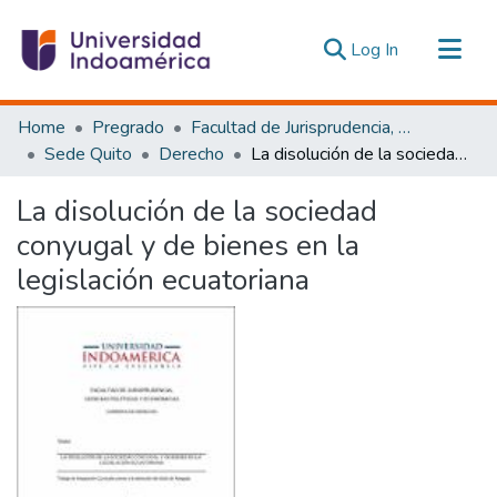
(current)
Log In
Communities & Collections
Home
Pregrado
Facultad de Jurisprudencia, Ciencias Políticas y Económicas
All of DSpace
Sede Quito
Derecho
La disolución de la sociedad conyugal y de bienes en la legislación ecuatoriana
Statistics
La disolución de la sociedad
Estadísticas Externas
conyugal y de bienes en la
legislación ecuatoriana