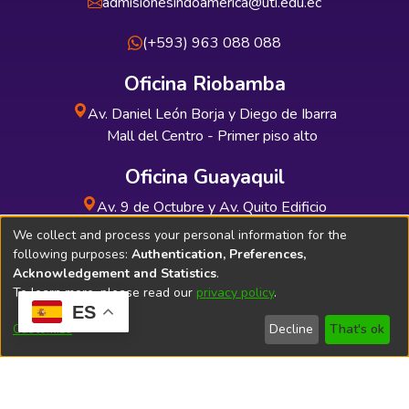
admisionesindoamerica@uti.edu.ec
(+593) 963 088 088
Oficina Riobamba
Av. Daniel León Borja y Diego de Ibarra
Mall del Centro - Primer piso alto
Oficina Guayaquil
Av. 9 de Octubre y Av. Quito Edificio
INDUAUTO - Planta baja
We collect and process your personal information for the
following purposes:
Authentication, Preferences,
Acknowledgement and Statistics
.
To learn more, please read our
privacy policy
.
ES
Soporte Técnico
Bibliolatino.com
Customize
Decline
That's ok