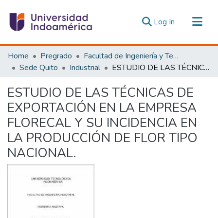
(current)
Log In
Communities & Collections
Home
Pregrado
Facultad de Ingeniería y Tecnologías de la Información y la Comunicación
All of DSpace
Sede Quito
Industrial
ESTUDIO DE LAS TÉCNICAS DE EXPORTACIÓN EN LA EMPRESA FLORECAL Y SU INCIDENCIA EN LA PRODUCCIÓN DE FLOR TIPO NACIONAL.
Statistics
ESTUDIO DE LAS TÉCNICAS DE
Estadísticas Externas
EXPORTACIÓN EN LA EMPRESA
FLORECAL Y SU INCIDENCIA EN
LA PRODUCCIÓN DE FLOR TIPO
NACIONAL.