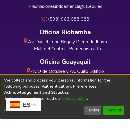
admisionesindoamerica@uti.edu.ec
(+593) 963 088 088
Oficina Riobamba
Av. Daniel León Borja y Diego de Ibarra
Mall del Centro - Primer piso alto
Oficina Guayaquil
Av. 9 de Octubre y Av. Quito Edificio
INDUAUTO - Planta baja
We collect and process your personal information for the
following purposes:
Authentication, Preferences,
Acknowledgement and Statistics
.
To learn more, please read our
privacy policy
.
ES
Soporte Técnico
Bibliolatino.com
Customize
Decline
That's ok