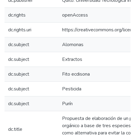
dc.publisher
Quito: Universidad Tecnològica In
dc.rights
openAccess
dc.rights.uri
https://creativecommons.org/licens
dc.subject
Alomonas
dc.subject
Extractos
dc.subject
Fito ecdisona
dc.subject
Pesticida
dc.subject
Purín
Propuesta de elaboración de un pe
orgánico a base de tres especies d
dc.title
como alternativa para evitar la con