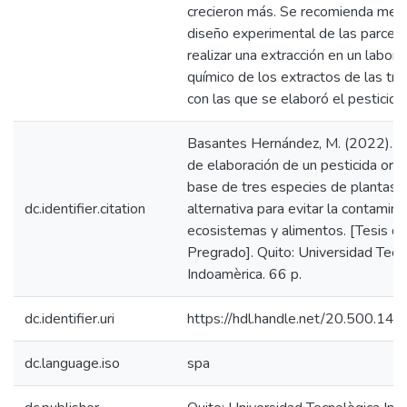
crecieron más. Se recomienda mejo
diseño experimental de las parcela
realizar una extracción en un labora
químico de los extractos de las tr
con las que se elaboró el pesticida
Basantes Hernández, M. (2022). 
de elaboración de un pesticida orgá
base de tres especies de plantas
dc.identifier.citation
alternativa para evitar la contamina
ecosistemas y alimentos. [Tesis d
Pregrado]. Quito: Universidad Tecn
Indoamèrica. 66 p.
dc.identifier.uri
https://hdl.handle.net/20.500.1
dc.language.iso
spa