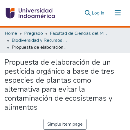
(current)
Log In
Communities & Collections
Home
Pregrado
Facultad de Ciencias del Medio Ambiente
All of DSpace
Biodiversidad y Recursos Genéticos
Propuesta de elaboración de un pesticida orgánico a base de tres especies de plantas como alternativa para evitar la contaminación de ecosistemas y alimentos
Statistics
Estadísticas Externas
Propuesta de elaboración de un
pesticida orgánico a base de tres
especies de plantas como
alternativa para evitar la
contaminación de ecosistemas y
alimentos
Simple item page