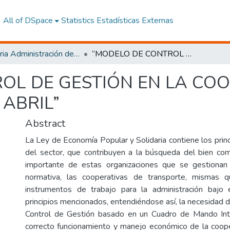
All of DSpace
Statistics
Estadísticas Externas
Maestria Administración de las Organizaciones de la Economía Social y Solidaria
“MODELO DE CONTROL DE GESTIÓN EN LA COOPERATIVA DE TRANSPORTE 29 DE ABRIL”
OL DE GESTIÓN EN LA COO
ABRIL”
Abstract
La Ley de Economía Popular y Solidaria contiene los prin
del sector, que contribuyen a la búsqueda del bien co
importante de estas organizaciones que se gestiona
normativa, las cooperativas de transporte, mismas 
instrumentos de trabajo para la administración baj
principios mencionados, entendiéndose así, la necesidad 
Control de Gestión basado en un Cuadro de Mando Int
correcto funcionamiento y manejo económico de la coope