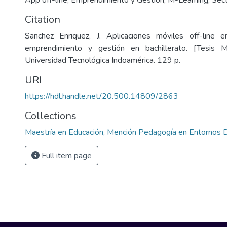
App off-line
,
Emprendimiento y Gestión
,
M-Learning
,
Sect
Citation
Sänchez Enriquez, J. Aplicaciones móviles off-line
emprendimiento y gestión en bachillerato. [Tesis M
Universidad Tecnológica Indoamérica. 129 p.
URI
https://hdl.handle.net/20.500.14809/2863
Collections
Maestría en Educación, Mención Pedagogía en Entornos D
Full item page