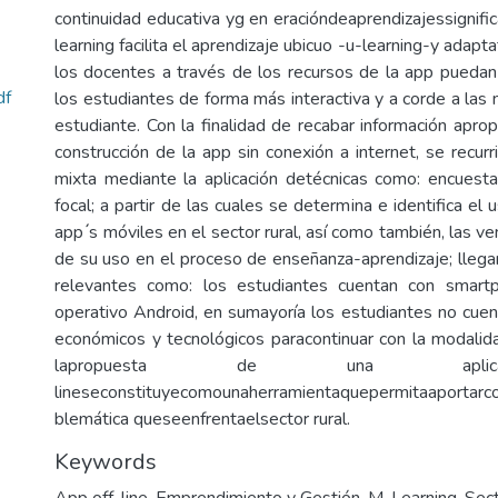
continuidad educativa yg en eracióndeaprendizajessignific
learning facilita el aprendizaje ubicuo -u-learning-y adapt
los docentes a través de los recursos de la app pueda
df
los estudiantes de forma más interactiva y a corde a las
estudiante. Con la finalidad de recabar información apro
construcción de la app sin conexión a internet, se recur
mixta mediante la aplicación detécnicas como: encuesta
focal; a partir de las cuales se determina e identifica el 
app ́s móviles en el sector rural, así como también, las v
de su uso en el proceso de enseñanza-aprendizaje; lleg
relevantes como: los estudiantes cuentan con smart
operativo Android, en sumayoría los estudiantes no cuen
económicos y tecnológicos paracontinuar con la modalidad
lapropuesta de una aplica
lineseconstituyecomounaherramientaquepermitaaportarc
blemática queseenfrentaelsector rural.
Keywords