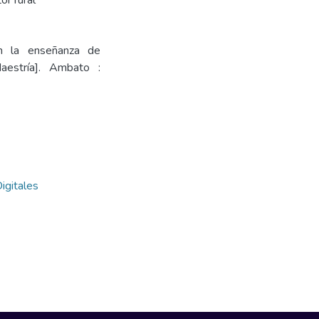
or rural
 en la enseñanza de
aestría]. Ambato :
igitales