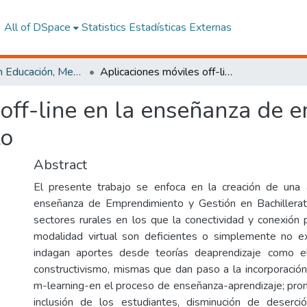
All of DSpace
Statistics
Estadísticas Externas
Maestría en Educación, Mención Pedagogía en Entornos Digitales
Aplicaciones móviles off-line en la enseñanza de emprendimiento y gestión en bachillerato
 off-line en la enseñanza de 
to
Abstract
El presente trabajo se enfoca en la creación de una a
enseñanza de Emprendimiento y Gestión en Bachillerat
sectores rurales en los que la conectividad y conexión 
modalidad virtual son deficientes o simplemente no ex
indagan aportes desde teorías deaprendizaje como e
constructivismo, mismas que dan paso a la incorporación
m-learning-en el proceso de enseñanza-aprendizaje; prom
inclusión de los estudiantes, disminución de deserció