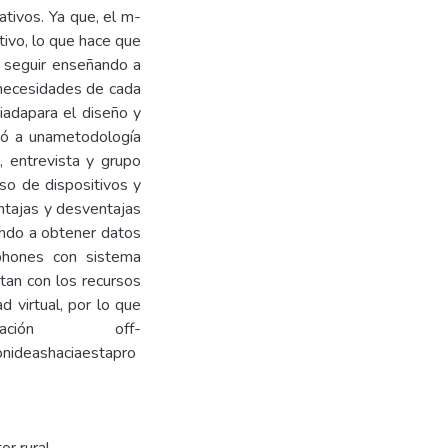
ativos. Ya que, el m-
ativo, lo que hace que
n seguir enseñando a
 necesidades de cada
piadapara el diseño y
rió a unametodología
, entrevista y grupo
uso de dispositivos y
entajas y desventajas
ando a obtener datos
phones con sistema
tan con los recursos
 virtual, por lo que
ción off-
onideashaciaestapro