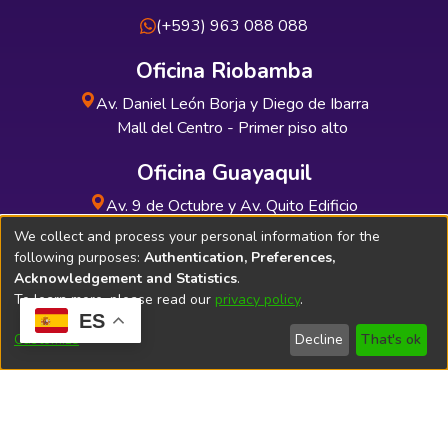
(+593) 963 088 088
Oficina Riobamba
Av. Daniel León Borja y Diego de Ibarra
Mall del Centro - Primer piso alto
Oficina Guayaquil
Av. 9 de Octubre y Av. Quito Edificio
INDUAUTO - Planta baja
We collect and process your personal information for the
following purposes:
Authentication, Preferences,
Acknowledgement and Statistics
.
To learn more, please read our
privacy policy
.
ES
Soporte Técnico
Bibliolatino.com
Customize
Decline
That's ok