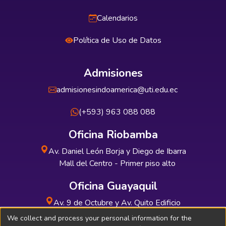
Calendarios
Política de Uso de Datos
Admisiones
admisionesindoamerica@uti.edu.ec
(+593) 963 088 088
Oficina Riobamba
Av. Daniel León Borja y Diego de Ibarra
Mall del Centro - Primer piso alto
Oficina Guayaquil
Av. 9 de Octubre y Av. Quito Edificio
INDUAUTO - Planta baja
We collect and process your personal information for the