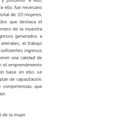
 y posterior a ello,
a ello, fue necesario
n total de 20 mujeres,
ados que destaca el
número de la muestra
ingresos generados a
 animales, el trabajo
 suficientes ingresos
tener una calidad de
en el emprendimiento
con base en ello, se
lan de capacitación,
y competencias, que
jo.
l de la mujer