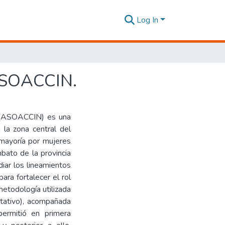
Log In
 ASOACCIN.
a (ASOACCIN) es una
 la zona central del
mayoría por mujeres
bato de la provincia
diar los lineamientos
ara fortalecer el rol
etodología utilizada
itativo), acompañada
permitió en primera