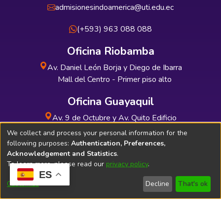
admisionesindoamerica@uti.edu.ec
(+593) 963 088 088
Oficina Riobamba
Av. Daniel León Borja y Diego de Ibarra
Mall del Centro - Primer piso alto
Oficina Guayaquil
Av. 9 de Octubre y Av. Quito Edificio
INDUAUTO - Planta baja
We collect and process your personal information for the
following purposes:
Authentication, Preferences,
Acknowledgement and Statistics
.
To learn more, please read our
privacy policy
.
ES
Soporte Técnico
Bibliolatino.com
Customize
Decline
That's ok