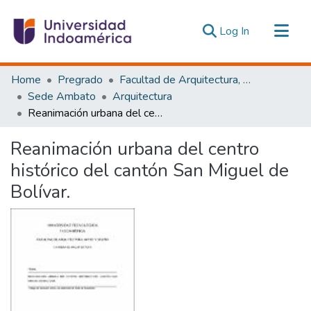
(current)
Log In
Communities & Collections
Home
Pregrado
Facultad de Arquitectura, Artes y Diseño
All of DSpace
Sede Ambato
Arquitectura
Reanimación urbana del centro histórico del cantón San Miguel de Bolívar.
Statistics
Estadísticas Externas
Reanimación urbana del centro
histórico del cantón San Miguel de
Bolívar.