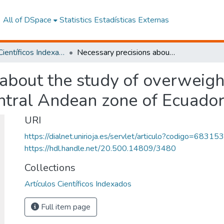
All of DSpace
Statistics
Estadísticas Externas
Artículos Científicos Indexados
Necessary precisions about the study of overweight and obesity in adolescents of the central Andean zone of Ecuador
about the study of overweigh
entral Andean zone of Ecuado
URI
https://dialnet.unirioja.es/servlet/articulo?codigo=68315
https://hdl.handle.net/20.500.14809/3480
Collections
Artículos Científicos Indexados
Full item page