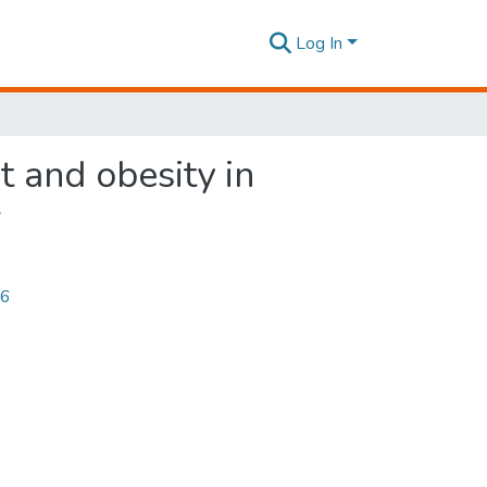
Log In
t and obesity in
r
36