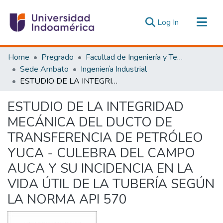
(current)
Log In
Communities & Collections
Home
Pregrado
Facultad de Ingeniería y Tecnologías de la Información y la Comunicación
All of DSpace
Sede Ambato
Ingeniería Industrial
ESTUDIO DE LA INTEGRIDAD MECÁNICA DEL DUCTO DE TRANSFERENCIA DE PETRÓLEO YUCA - CULEBRA DEL CAMPO AUCA Y SU INCIDENCIA EN LA VIDA ÚTIL DE LA TUBERÍA SEGÚN LA NORMA API 570
Statistics
Estadísticas Externas
ESTUDIO DE LA INTEGRIDAD
MECÁNICA DEL DUCTO DE
TRANSFERENCIA DE PETRÓLEO
YUCA - CULEBRA DEL CAMPO
AUCA Y SU INCIDENCIA EN LA
VIDA ÚTIL DE LA TUBERÍA SEGÚN
LA NORMA API 570