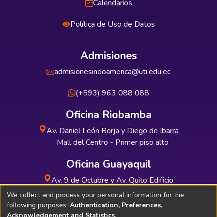
Calendarios
Política de Uso de Datos
Admisiones
admisionesindoamerica@uti.edu.ec
(+593) 963 088 088
Oficina Riobamba
Av. Daniel León Borja y Diego de Ibarra
Mall del Centro - Primer piso alto
Oficina Guayaquil
Av. 9 de Octubre y Av. Quito Edificio
INDUAUTO - Planta baja
We collect and process your personal information for the
following purposes:
Authentication, Preferences,
Acknowledgement and Statistics
.