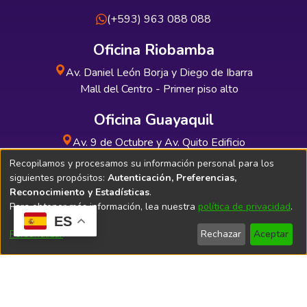
(+593) 963 088 088
Oficina Riobamba
Av. Daniel León Borja y Diego de Ibarra
Mall del Centro - Primer piso alto
Oficina Guayaquil
Av. 9 de Octubre y Av. Quito Edificio
INDUAUTO - Planta baja
Recopilamos y procesamos su información personal para los
siguientes propósitos:
Autenticación, Preferencias,
Reconocimiento y Estadísticas
.
Para obtener más información, lea nuestra
política de privacidad
.
ES
Soporte Técnico
Bibliolatino.com
Personalizar
Rechazar
Aceptar