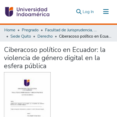
(current)
Log In
Communities & Collections
Home
Pregrado
Facultad de Jurisprudencia, Ciencias Políticas y Económicas
All of DSpace
Sede Quito
Derecho
Ciberacoso político en Ecuador: la violencia de género digital en la esfera pública
Statistics
Ciberacoso político en Ecuador: la
Estadísticas Externas
violencia de género digital en la
esfera pública