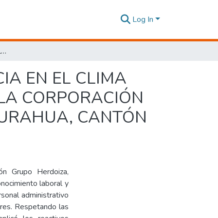
Log In
“EL RECONOCIMIENTO LABORAL Y SU INFLUENCIA EN EL CLIMA ORGANIZACIONAL DE LOS TRABAJADORES DE LA CORPORACIÓN GRUPO HERDOIZA, DE LA PROVINCIA DE TUNGURAHUA, CANTÓN AMBATO”
IA EN EL CLIMA
 LA CORPORACIÓN
GURAHUA, CANTÓN
ión Grupo Herdoiza,
onocimiento laboral y
rsonal administrativo
ores. Respetando las