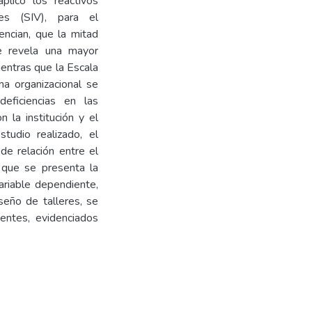
plicó los reactivos
les (SIV), para el
encian, que la mitad
e revela una mayor
ientras que la Escala
a organizacional se
eficiencias en las
 la institución y el
tudio realizado, el
de relación entre el
o que se presenta la
ariable dependiente,
seño de talleres, se
ientes, evidenciados