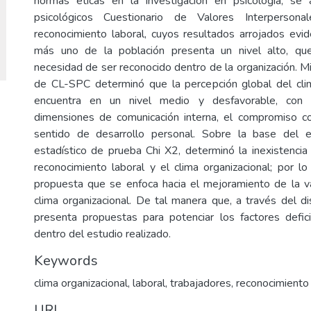
normas éticas en la investigación en psicología, se a
psicológicos Cuestionario de Valores Interpersona
reconocimiento laboral, cuyos resultados arrojados evid
más uno de la población presenta un nivel alto, qu
necesidad de ser reconocido dentro de la organización. M
de CL-SPC determinó que la percepción global del clim
encuentra en un nivel medio y desfavorable, con d
dimensiones de comunicación interna, el compromiso con
sentido de desarrollo personal. Sobre la base del es
estadístico de prueba Chi X2, determinó la inexistencia 
reconocimiento laboral y el clima organizacional; por l
propuesta que se enfoca hacia el mejoramiento de la v
clima organizacional. De tal manera que, a través del di
presenta propuestas para potenciar los factores defic
dentro del estudio realizado.
Keywords
clima organizacional
,
laboral
,
trabajadores
,
reconocimiento
URI