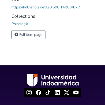
https://hdl.handle.net/20.500.14809/877
Collections
Psicología
Full item page