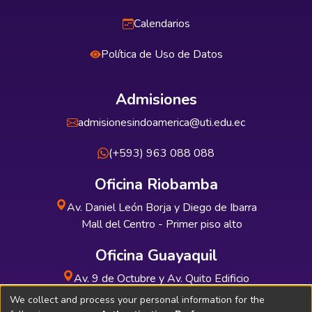
Calendarios
Política de Uso de Datos
Admisiones
admisionesindoamerica@uti.edu.ec
(+593) 963 088 088
Oficina Riobamba
Av. Daniel León Borja y Diego de Ibarra
Mall del Centro - Primer piso alto
Oficina Guayaquil
Av. 9 de Octubre y Av. Quito Edificio
INDUAUTO - Planta baja
We collect and process your personal information for the