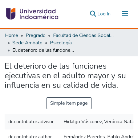
(current)
Log In
Communities & Collections
Home
Pregrado
Facultad de Ciencias Sociales y Humanas
All of DSpace
Sede Ambato
Psicología
El deterioro de las funciones ejecutivas en el adulto mayor y su influencia en su calidad de vida.
Statistics
Estadísticas Externas
El deterioro de las funciones
ejecutivas en el adulto mayor y su
influencia en su calidad de vida.
Simple item page
dc.contributor.advisor
Hidalgo Vásconez, Verónica Nataly
dc.contributor.author
Fernández Paredes, Pablo Andrés