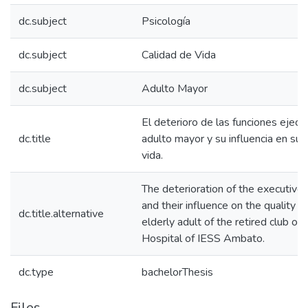
dc.subject
Psicología
dc.subject
Calidad de Vida
dc.subject
Adulto Mayor
El deterioro de las funciones ejecut
dc.title
adulto mayor y su influencia en su 
vida.
The deterioration of the executive 
and their influence on the quality of 
dc.title.alternative
elderly adult of the retired club of 
Hospital of IESS Ambato.
dc.type
bachelorThesis
Files