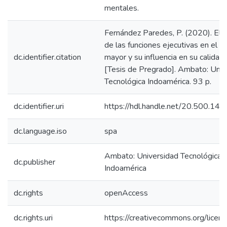
mentales.
Fernández Paredes, P. (2020). El d
de las funciones ejecutivas en el a
dc.identifier.citation
mayor y su influencia en su calidad 
[Tesis de Pregrado]. Ambato: Univ
Tecnológica Indoamérica. 93 p.
dc.identifier.uri
https://hdl.handle.net/20.500.1
dc.language.iso
spa
Ambato: Universidad Tecnológica
dc.publisher
Indoamérica
dc.rights
openAccess
dc.rights.uri
https://creativecommons.org/licens