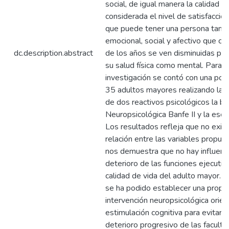
social, de igual manera la calidad d
considerada el nivel de satisfacció
que puede tener una persona tant
emocional, social y afectivo que co
dc.description.abstract
de los años se ven disminuidas per
su salud física como mental. Para l
investigación se contó con una pob
35 adultos mayores realizando la a
de dos reactivos psicológicos la ba
Neuropsicológica Banfe II y la esc
Los resultados refleja que no exis
relación entre las variables propue
nos demuestra que no hay influenci
deterioro de las funciones ejecutiva
calidad de vida del adulto mayor. 
se ha podido establecer una propu
intervención neuropsicológica orien
estimulación cognitiva para evitar u
deterioro progresivo de las facult