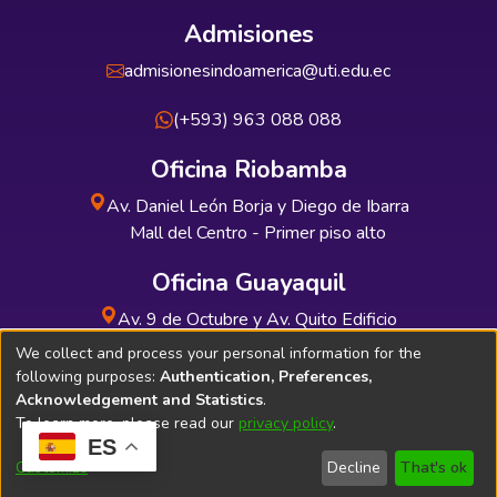
Admisiones
admisionesindoamerica@uti.edu.ec
(+593) 963 088 088
Oficina Riobamba
Av. Daniel León Borja y Diego de Ibarra
Mall del Centro - Primer piso alto
Oficina Guayaquil
Av. 9 de Octubre y Av. Quito Edificio
INDUAUTO - Planta baja
We collect and process your personal information for the
following purposes:
Authentication, Preferences,
Acknowledgement and Statistics
.
To learn more, please read our
privacy policy
.
ES
Soporte Técnico
Bibliolatino.com
Customize
Decline
That's ok