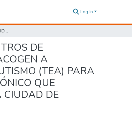
Log In
ESTUDIO DE LA REALIDAD ACTUAL DE LOS CENTROS DE COEXISTENCIA SOCIAL DE LA ZONA TRES QUE ACOGEN A PERSONAS CON TRASTORNO ESPECTRO DEL AUTISMO (TEA) PARA DEFINIR EL DISEÑO DE UN ESPACIO ARQUITECTÓNICO QUE FORTALEZCA SU DESARROLLO INTEGRAL EN LA CIUDAD DE AMBATO.
NTROS DE
 ACOGEN A
TISMO (TEA) PARA
TÓNICO QUE
A CIUDAD DE