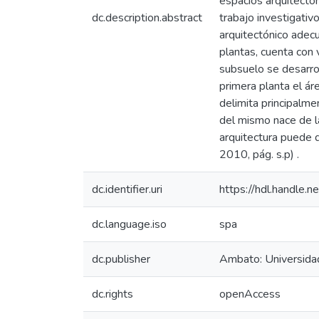
espacios arquitectón
dc.description.abstract
trabajo investigati
arquitectónico adecu
plantas, cuenta con 
subsuelo se desarrol
primera planta el ár
delimita principalme
del mismo nace de la
arquitectura puede 
2010, pág. s.p) .
dc.identifier.uri
https://hdl.handle
dc.language.iso
spa
dc.publisher
Ambato: Universida
dc.rights
openAccess