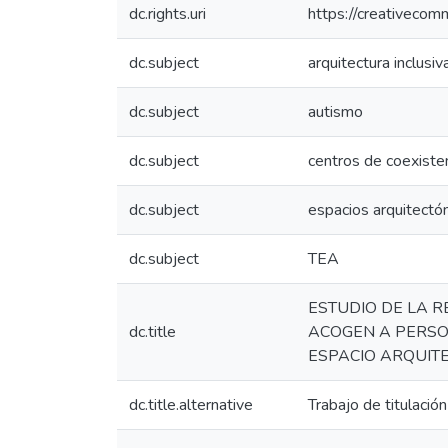
dc.rights.uri
https://creativecom
dc.subject
arquitectura inclusiv
dc.subject
autismo
dc.subject
centros de coexisten
dc.subject
espacios arquitectó
dc.subject
TEA
ESTUDIO DE LA R
dc.title
ACOGEN A PERSO
ESPACIO ARQUIT
dc.title.alternative
Trabajo de titulació