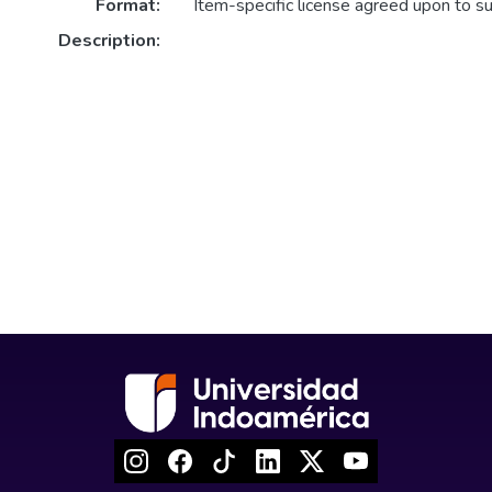
Format:
Item-specific license agreed upon to s
Description: