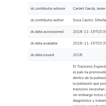
dc.contributor.advisor
Cardet García, Javier
dc.contributor.author
Sosa Castro, Sthefa
dc.date.accessioned
2018-11-19T03:3
dc.date.available
2018-11-19T03:3
dc.date.issued
2018
El Trastorno Espect
el país ha promovido
dentro de la poblaci
la población que pos
trastorno necesitan 
sin embargo estos c
diagnóstico y trata