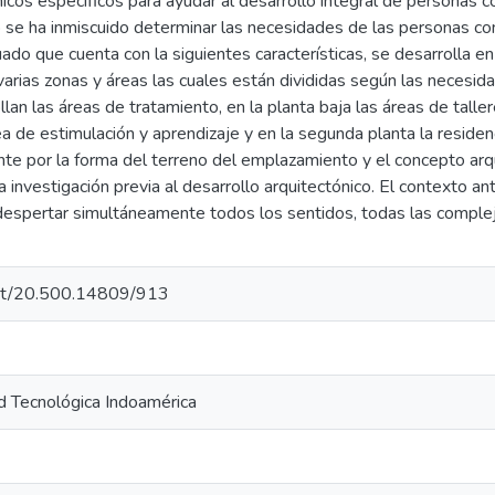
icos específicos para ayudar al desarrollo integral de personas c
vo se ha inmiscuido determinar las necesidades de las personas c
ado que cuenta con la siguientes características, se desarrolla en
varias zonas y áreas las cuales están divididas según las necesida
lan las áreas de tratamiento, en la planta baja las áreas de taller
ea de estimulación y aprendizaje y en la segunda planta la residen
nte por la forma del terreno del emplazamiento y el concepto arqu
 investigación previa al desarrollo arquitectónico. El contexto a
despertar simultáneamente todos los sentidos, todas las complej
.net/20.500.14809/913
d Tecnológica Indoamérica