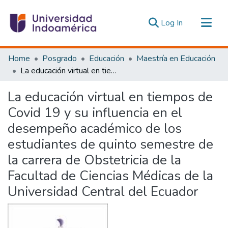
(current)
Log In
Communities & Collections
Home
Posgrado
Educación
Maestría en Educación
All of DSpace
La educación virtual en tiempos de Covid 19 y su influencia en el desempeño académico de los estudiantes de quinto semestre de la carrera de Obstetricia de la Facultad de Ciencias Médicas de la Universidad Central del Ecuador
Statistics
La educación virtual en tiempos de
Estadísticas Externas
Covid 19 y su influencia en el
desempeño académico de los
estudiantes de quinto semestre de
la carrera de Obstetricia de la
Facultad de Ciencias Médicas de la
Universidad Central del Ecuador