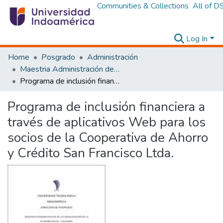
Communities & Collections
All of D
Log In
Home
Posgrado
Administración
Maestria Administración de las Organizaciones de la Economía Social y Solidaria
Programa de inclusión financiera a través de aplicativos Web para los socios de la Cooperativa de Ahorro y Crédito San Francisco Ltda.
Programa de inclusión financiera a
través de aplicativos Web para los
socios de la Cooperativa de Ahorro
y Crédito San Francisco Ltda.