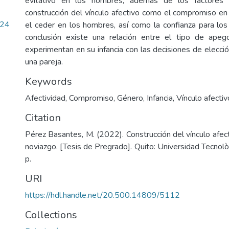
evitativo en los hombres, además de los factores 
construcción del vínculo afectivo como el compromiso en 
.24
el ceder en los hombres, así como la confianza para l
conclusión existe una relación entre el tipo de ape
experimentan en su infancia con las decisiones de elecci
una pareja.
Keywords
Afectividad
,
Compromiso
,
Género
,
Infancia
,
Vínculo afectiv
Citation
Pérez Basantes, M. (2022). Construcción del vínculo afec
noviazgo. [Tesis de Pregrado]. Quito: Universidad Tecnol
p.
URI
https://hdl.handle.net/20.500.14809/5112
Collections