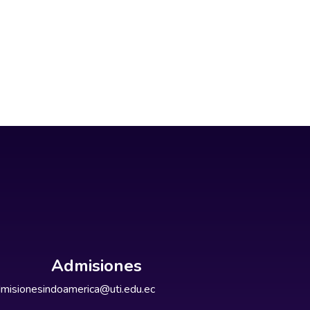
Admisiones
misionesindoamerica@uti.edu.ec