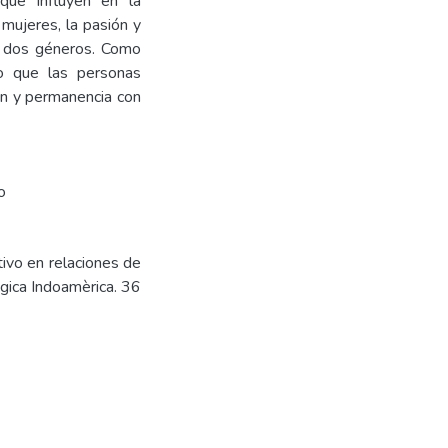
que influyen en la
mujeres, la pasión y
os dos géneros. Como
go que las personas
ón y permanencia con
o
tivo en relaciones de
ògica Indoamèrica. 36